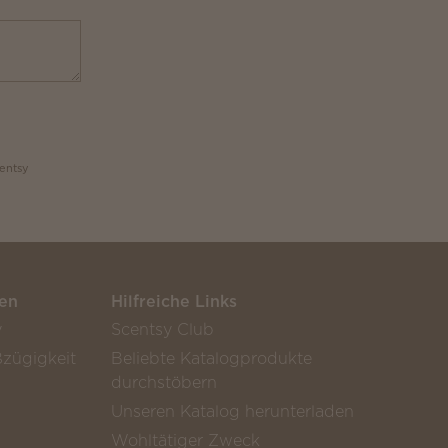
centsy
en
Hilfreiche Links
y
Scentsy Club
zügigkeit
Beliebte Katalogprodukte
durchstöbern
Unseren Katalog herunterladen
Wohltätiger Zweck