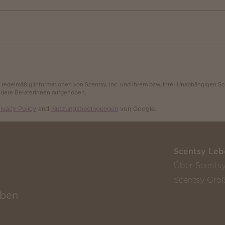
, regelmäßig Informationen von Scentsy, Inc. und Ihrem bzw. Ihrer Unabhängigen S
andere BeraterInnen aufgehoben.
ivacy Policy
and
Nutzungsbedingungen
von Google.
Scentsy Leb
Über Scents
Scentsy Groß
eben