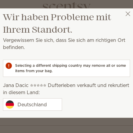
Wir haben Probleme mit
Jana Dacic ⭐️⭐️⭐️⭐️⭐️ Dufterleben
Party auswählen
Ihrem Standort.
Vergewissern Sie sich, dass Sie sich am richtigen Ort
befinden.
tellung ab 106 € und erhalten Sie exklusive Updates.
Nachname
Selecting a different shipping country may remove all or some
items from your bag.
Jana Dacic ⭐️⭐️⭐️⭐️⭐️ Dufterleben verkauft und rekrutiert
in diesem Land:
Deutschland