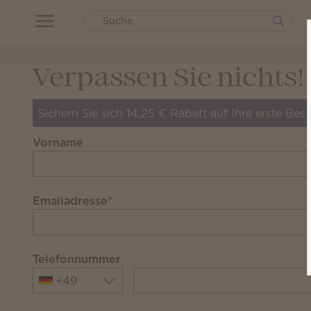
Verpassen Sie nichts!
Sichern Sie sich 14,25 € Rabatt auf Ihre erste Bes
Vorname
Emailadresse
*
Telefonnummer
+49